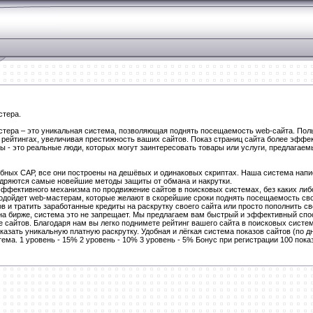
стера.
стера – это уникальная система, позволяющая поднять посещаемость web-сайта. По
 рейтингах, увеличивая престижность ваших сайтов. Показ страниц сайта более эффек
 - это реальные люди, которых могут заинтересовать товары или услуги, предлагаем
бных САР, все они построены на дешёвых и одинаковых скриптах. Наша система нап
едряются самые новейшие методы защиты от обмана и накрутки.
ффективного механизма по продвижение сайтов в поисковых системах, без каких либо
одойдет web-мастерам, которые желают в скорейшие сроки поднять посещаемость свое
 и тратить заработанные кредиты на раскрутку своего сайта или просто пополнить св
на бирже, система это не запрещает. Мы предлагаем вам быстрый и эффективный спос
 сайтов. Благодаря нам вы легко поднимете рейтинг вашего сайта в поисковых систе
казать уникальную платную раскрутку. Удобная и лёгкая система показов сайтов (по д
ма. 1 уровень - 15% 2 уровень - 10% 3 уровень - 5% Бонус при регистрации 100 пока