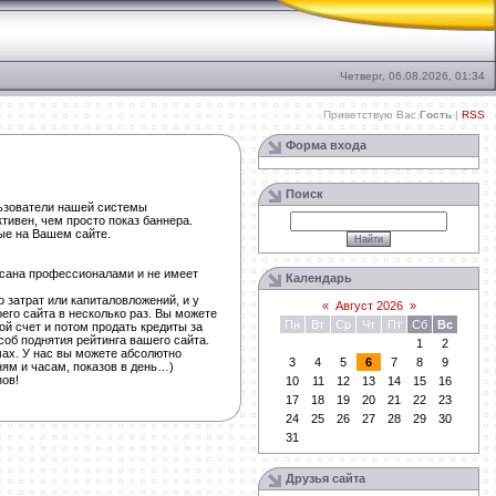
Четверг, 06.08.2026, 01:34
Приветствую Вас
Гость
|
RSS
Форма входа
Поиск
льзователи нашей системы
тивен, чем просто показ баннера.
ые на Вашем сайте.
исана профессионалами и не имеет
Календарь
 затрат или капиталовложений, и у
«
Август 2026
»
го сайта в несколько раз. Вы можете
Пн
Вт
Ср
Чт
Пт
Сб
Вс
ой счет и потом продать кредиты за
об поднятия рейтинга вашего сайта.
1
2
мах. У нас вы можете абсолютно
3
4
5
6
7
8
9
ням и часам, показов в день…)
зов!
10
11
12
13
14
15
16
17
18
19
20
21
22
23
24
25
26
27
28
29
30
31
Друзья сайта