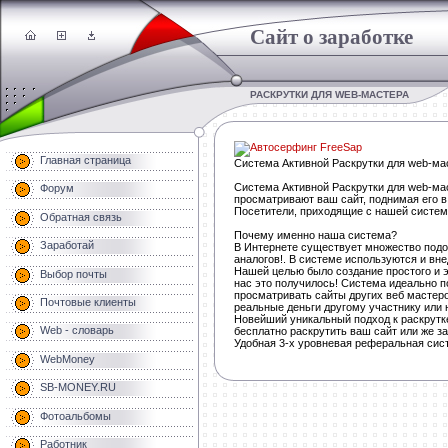
Сайт о заработке
РАСКРУТКИ ДЛЯ WEB-МАСТЕРА
Главная страница
Система Активной Раскрутки для web-ма
Система Активной Раскрутки для web-ма
Форум
просматривают ваш сайт, поднимая его в
Посетители, приходящие с нашей системы
Обратная связь
Почему именно наша система?
Заработай
В Интернете существует множество подо
аналогов!. В системе используются и вн
Нашей целью было создание простого и э
Выбор почты
нас это получилось! Система идеально п
просматривать сайты других веб мастеров
Почтовые клиенты
реальные деньги другому участнику или 
Новейший уникальный подход к раскрутке
Web - словарь
бесплатно раскрутить ваш сайт или же за
Удобная 3-х уровневая реферальная систе
WebMoney
SB-MONEY.RU
Фотоальбомы
Работник